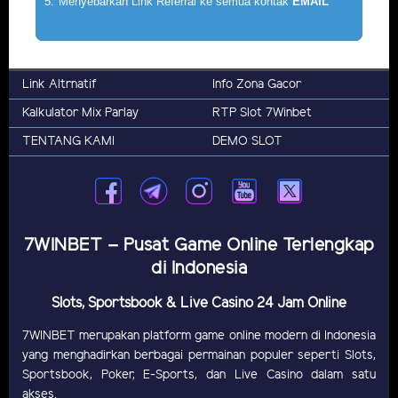
5.
Menyebarkan Link Referral ke semua kontak
EMAIL
Link Altrnatif
Info Zona Gacor
Kalkulator Mix Parlay
RTP Slot 7Winbet
TENTANG KAMI
DEMO SLOT
7WINBET – Pusat Game Online Terlengkap
di Indonesia
Slots, Sportsbook & Live Casino 24 Jam Online
7WINBET merupakan platform game online modern di Indonesia
yang menghadirkan berbagai permainan populer seperti Slots,
Sportsbook, Poker, E-Sports, dan Live Casino dalam satu
akses.